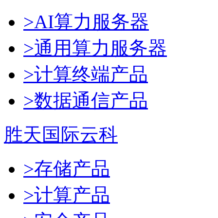
>AI算力服务器
>通用算力服务器
>计算终端产品
>数据通信产品
胜天国际云科
>存储产品
>计算产品