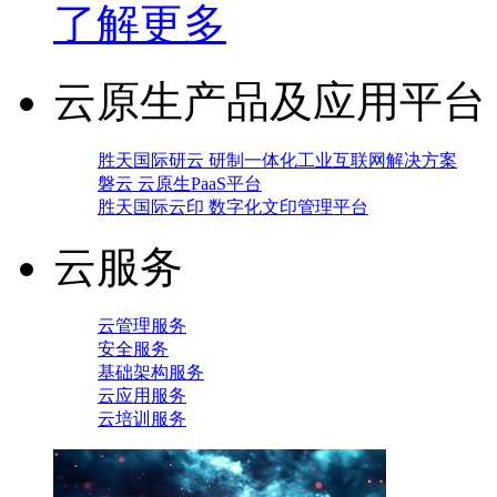
了解更多
云原生产品及应用平台
胜天国际研云 研制一体化工业互联网解决方案
磐云 云原生PaaS平台
胜天国际云印 数字化文印管理平台
云服务
云管理服务
安全服务
基础架构服务
云应用服务
云培训服务