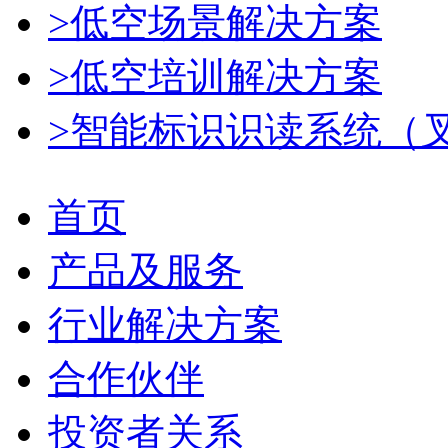
>低空场景解决方案
>低空培训解决方案
>智能标识识读系统（
首页
产品及服务
行业解决方案
合作伙伴
投资者关系