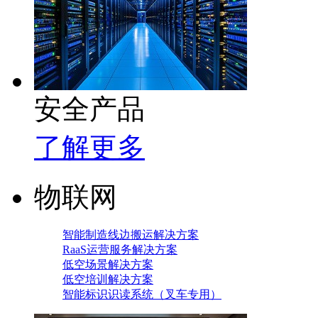
安全产品
了解更多
物联网
智能制造线边搬运解决方案
RaaS运营服务解决方案
低空场景解决方案
低空培训解决方案
智能标识识读系统（叉车专用）