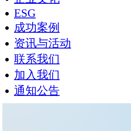
ESG
成功案例
资讯与活动
联系我们
加入我们
通知公告