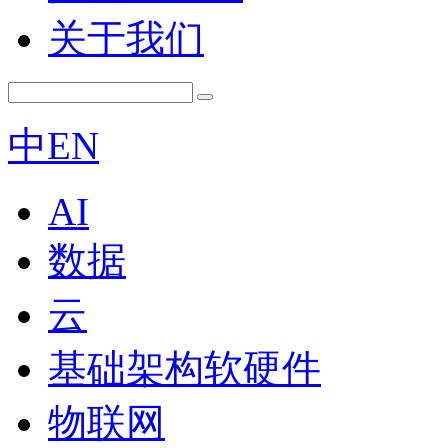
关于我们
中
EN
AI
数据
云
基础架构软硬件
物联网