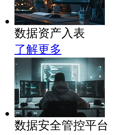
数据资产入表
了解更多
数据安全管控平台