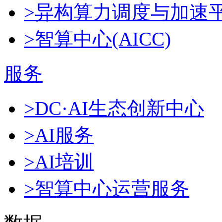
>异构算力调度与加速
>智算中心(AICC)
服务
>DC·AI生态创新中心
>AI服务
>AI培训
>智算中心运营服务