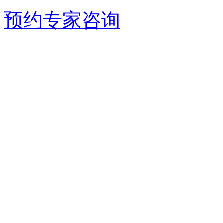
预约专家咨询