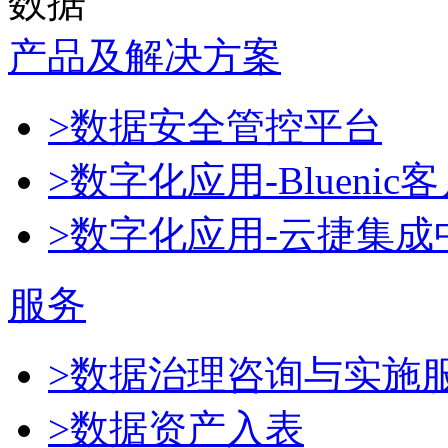
数据
产品及解决方案
>数据安全管控平台
>数字化应用-Blueni
>数字化应用-云捷集成
服务
>数据治理咨询与实施
>数据资产入表